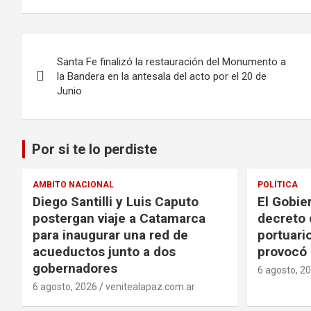
Navegación
Santa Fe finalizó la restauración del Monumento a
de
la Bandera en la antesala del acto por el 20 de
Junio
entradas
Por si te lo perdiste
AMBITO NACIONAL
POLÍTICA
Diego Santilli y Luis Caputo
El Gobie
postergan viaje a Catamarca
decreto 
para inaugurar una red de
portuario
acueductos junto a dos
provocó 
gobernadores
6 agosto, 2
6 agosto, 2026
venitealapaz.com.ar