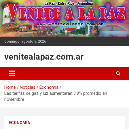
Skip
to
content
domingo, agosto 9, 2026
venitealapaz.com.ar
Home
Noticias
Economía
Las tarifas de gas y luz aumentarán 3,8% promedio en
noviembre
ECONOMÍA