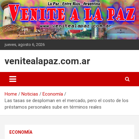
Skip
to
content
jueves, agosto 6, 2026
venitealapaz.com.ar
Home
Noticias
Economía
Las tasas se desploman en el mercado, pero el costo de los
préstamos personales sube en términos reales
ECONOMÍA