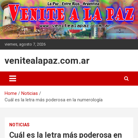
Skip
to
content
viernes, agosto 7, 2026
venitealapaz.com.ar
Home
Noticias
Cuál es la letra más poderosa en la numerología
NOTICIAS
Cuál es la letra más poderosa en