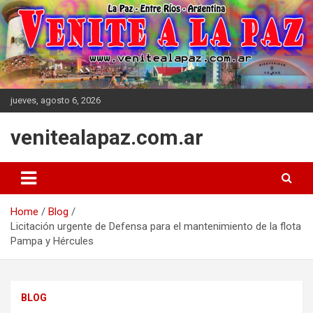
Skip
to
content
jueves, agosto 6, 2026
venitealapaz.com.ar
Home
Blog
Licitación urgente de Defensa para el mantenimiento de la flota
Pampa y Hércules
BLOG