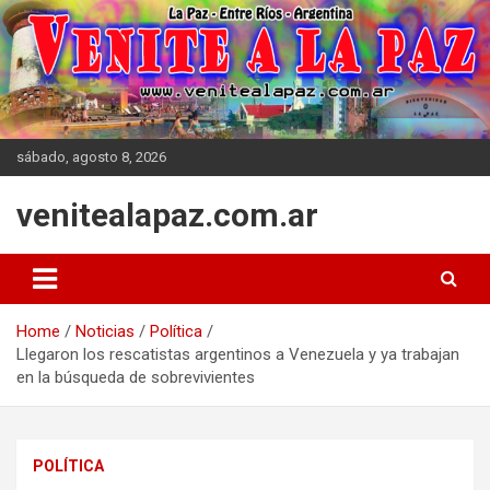
Skip
to
content
sábado, agosto 8, 2026
venitealapaz.com.ar
Home
Noticias
Política
Llegaron los rescatistas argentinos a Venezuela y ya trabajan
en la búsqueda de sobrevivientes
POLÍTICA