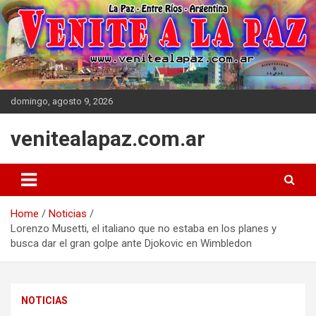
Skip
to
content
domingo, agosto 9, 2026
venitealapaz.com.ar
Home
Noticias
Lorenzo Musetti, el italiano que no estaba en los planes y
busca dar el gran golpe ante Djokovic en Wimbledon
NOTICIAS