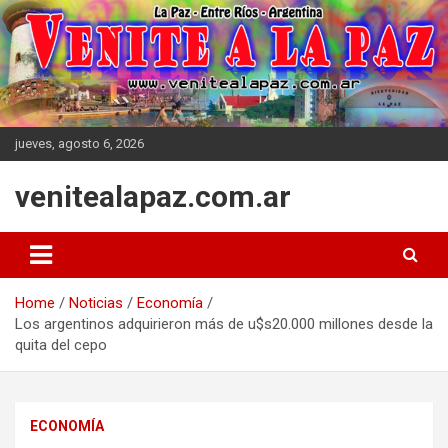
Skip
to
content
jueves, agosto 6, 2026
venitealapaz.com.ar
Home
Noticias
Economía
Los argentinos adquirieron más de u$s20.000 millones desde la
quita del cepo
ECONOMÍA