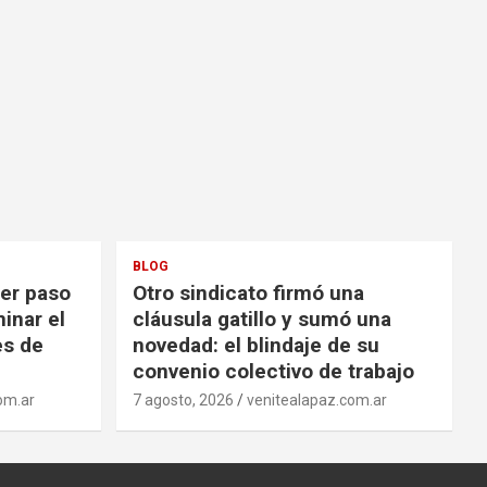
BLOG
mer paso
Otro sindicato firmó una
inar el
cláusula gatillo y sumó una
es de
novedad: el blindaje de su
convenio colectivo de trabajo
om.ar
7 agosto, 2026
venitealapaz.com.ar