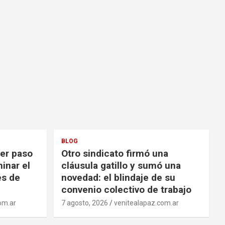
BLOG
mer paso
Otro sindicato firmó una
inar el
cláusula gatillo y sumó una
es de
novedad: el blindaje de su
convenio colectivo de trabajo
om.ar
7 agosto, 2026
venitealapaz.com.ar