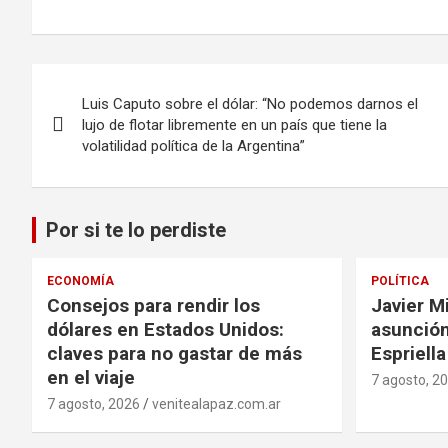
Navegación
Luis Caputo sobre el dólar: “No podemos darnos el
de
lujo de flotar libremente en un país que tiene la
volatilidad política de la Argentina”
entradas
Por si te lo perdiste
ECONOMÍA
POLÍTICA
Consejos para rendir los
Javier Mi
dólares en Estados Unidos:
asunción
claves para no gastar de más
Espriell
en el viaje
7 agosto, 2
7 agosto, 2026
venitealapaz.com.ar