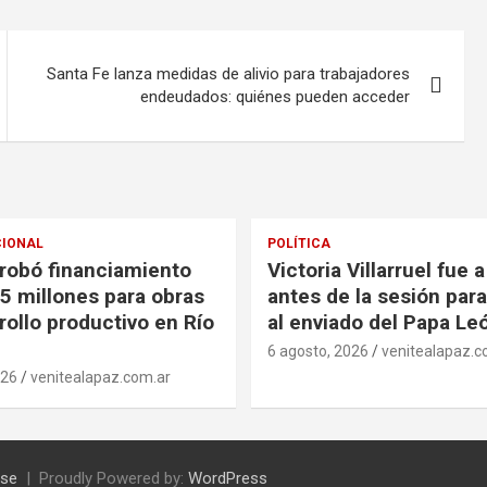
Santa Fe lanza medidas de alivio para trabajadores
endeudados: quiénes pueden acceder
CIONAL
POLÍTICA
probó financiamiento
Victoria Villarruel fue 
5 millones para obras
antes de la sesión para
rollo productivo en Río
al enviado del Papa Le
6 agosto, 2026
venitealapaz.c
026
venitealapaz.com.ar
se
Proudly Powered by:
WordPress