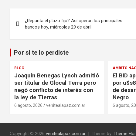
Navegación
¿Repunta el plazo fijo? Así operan los principales
de
bancos hoy, miércoles 29 de abril
entradas
Por si te lo perdiste
BLOG
AMBITO NA
Joaquín Benegas Lynch admitió
El BID a
ser titular de Glocal Terra pero
por u$s8
negó conflicto de interés con
de desar
la ley de Tierras
Negro
6 agosto, 2026
venitealapaz.com.ar
6 agosto, 2
Copyright © 2026
venitealapaz.com.ar
Theme by:
Theme Hor