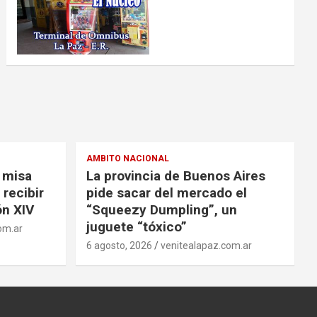
AMBITO NACIONAL
a misa
La provincia de Buenos Aires
 recibir
pide sacar del mercado el
ón XIV
“Squeezy Dumpling”, un
juguete “tóxico”
om.ar
6 agosto, 2026
venitealapaz.com.ar