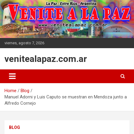
Skip
to
content
viernes, agosto 7, 2026
venitealapaz.com.ar
Home
Blog
Manuel Adorni y Luis Caputo se muestran en Mendoza junto a
Alfredo Cornejo
BLOG