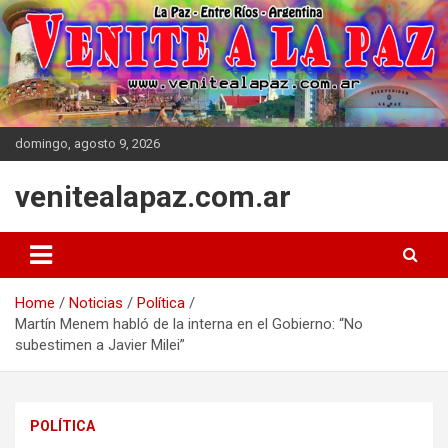
Skip
to
content
domingo, agosto 9, 2026
venitealapaz.com.ar
Home
Noticias
Política
Martín Menem habló de la interna en el Gobierno: “No
subestimen a Javier Milei”
POLÍTICA