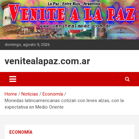
Skip
to
content
domingo, agosto 9, 2026
venitealapaz.com.ar
Home
Noticias
Economía
Monedas latinoamericanas cotizan con leves alzas, con la
expectativa en Medio Oriente
ECONOMÍA