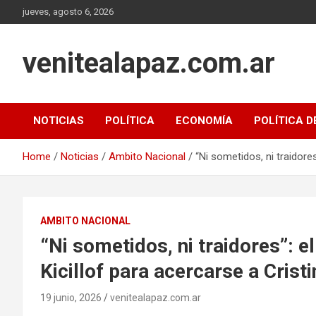
Skip
jueves, agosto 6, 2026
to
content
venitealapaz.com.ar
NOTICIAS
POLÍTICA
ECONOMÍA
POLÍTICA D
Home
Noticias
Ambito Nacional
“Ni sometidos, ni traidores
AMBITO NACIONAL
“Ni sometidos, ni traidores”: e
Kicillof para acercarse a Cristi
19 junio, 2026
venitealapaz.com.ar