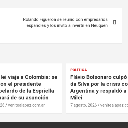
Rolando Figueroa se reunió con empresarios
españoles y los invitó a invertir en Neuquén
POLÍTICA
lei viaja a Colombia: se
Flávio Bolsonaro culpó 
con el presidente
da Silva por la crisis c
elardo de la Espriella
Argentina y respaldó a 
ipará de su asunción
Milei
026
venitealapaz.com.ar
7 agosto, 2026
venitealapaz.c