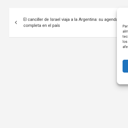
Navegación
El canciller de Israel viaja a la Argentina: su agenda
de
completa en el país
Par
alm
entradas
tec
los
afe