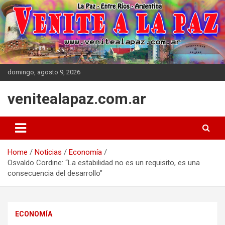
Skip
to
content
domingo, agosto 9, 2026
venitealapaz.com.ar
Home
Noticias
Economía
Osvaldo Cordine: “La estabilidad no es un requisito, es una
consecuencia del desarrollo”
ECONOMÍA