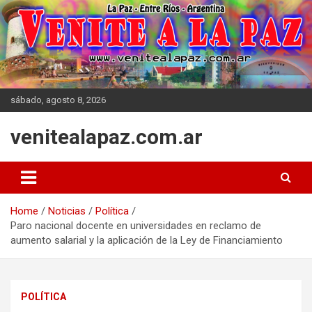
Skip
to
content
sábado, agosto 8, 2026
venitealapaz.com.ar
Home
Noticias
Política
Paro nacional docente en universidades en reclamo de
aumento salarial y la aplicación de la Ley de Financiamiento
POLÍTICA