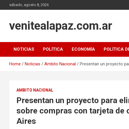
Skip
sábado, agosto 8, 2026
to
content
venitealapaz.com.ar
NOTICIAS
POLÍTICA
ECONOMÍA
POLÍTICA D
Home
Noticias
Ambito Nacional
Presentan un proyecto par
AMBITO NACIONAL
Presentan un proyecto para eli
sobre compras con tarjeta de 
Aires