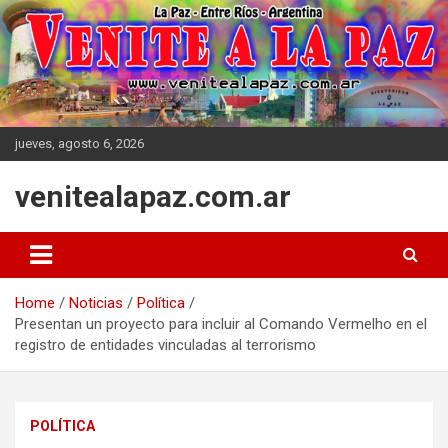
Skip
to
content
jueves, agosto 6, 2026
venitealapaz.com.ar
Home
Noticias
Política
Presentan un proyecto para incluir al Comando Vermelho en el
registro de entidades vinculadas al terrorismo
POLÍTICA