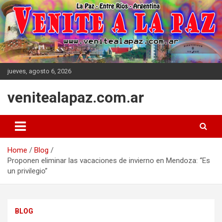
Skip
to
content
jueves, agosto 6, 2026
venitealapaz.com.ar
Home
Blog
Proponen eliminar las vacaciones de invierno en Mendoza: “Es
un privilegio”
BLOG