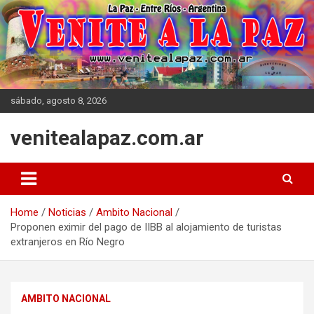
Skip
to
content
sábado, agosto 8, 2026
venitealapaz.com.ar
Home
Noticias
Ambito Nacional
Proponen eximir del pago de IIBB al alojamiento de turistas
extranjeros en Río Negro
AMBITO NACIONAL