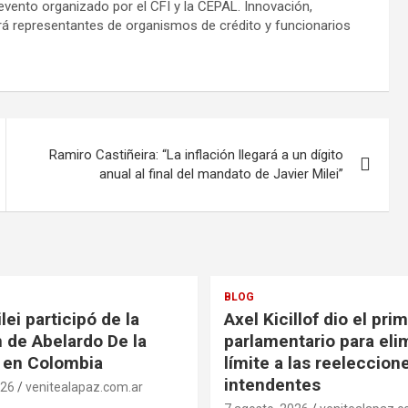
 evento organizado por el CFI y la CEPAL. Innovación,
brá representantes de organismos de crédito y funcionarios
Ramiro Castiñeira: “La inflación llegará a un dígito
anual al final del mandato de Javier Milei”
BLOG
lei participó de la
Axel Kicillof dio el pri
 de Abelardo De la
parlamentario para elim
a en Colombia
límite a las reeleccion
intendentes
026
venitealapaz.com.ar