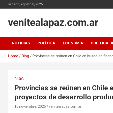
Skip
sábado, agosto 8, 2026
to
content
venitealapaz.com.ar
NOTICIAS
POLÍTICA
ECONOMÍA
POLÍTICA D
Home
Blog
Provincias se reúnen en Chile en busca de finan
BLOG
Provincias se reúnen en Chile 
proyectos de desarrollo produ
16 noviembre, 2025
venitealapaz.com.ar