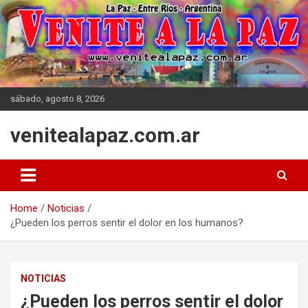
Skip
to
content
sábado, agosto 8, 2026
venitealapaz.com.ar
Home
Noticias
¿Pueden los perros sentir el dolor en los humanos?
NOTICIAS
¿Pueden los perros sentir el dolor