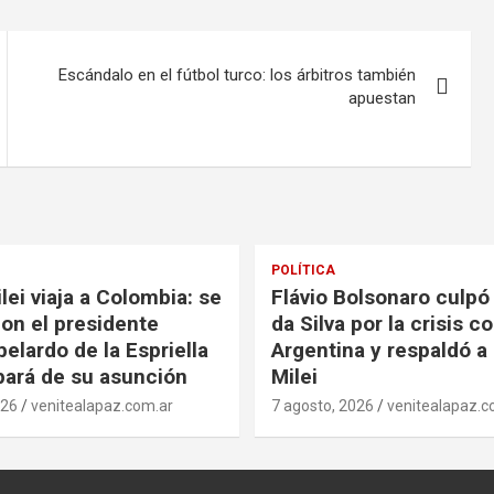
Escándalo en el fútbol turco: los árbitros también
apuestan
POLÍTICA
lei viaja a Colombia: se
Flávio Bolsonaro culpó 
con el presidente
da Silva por la crisis c
elardo de la Espriella
Argentina y respaldó a 
ipará de su asunción
Milei
026
venitealapaz.com.ar
7 agosto, 2026
venitealapaz.c