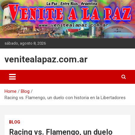
Skip
to
content
sábado, agosto 8, 2026
venitealapaz.com.ar
Home
Blog
Racing vs. Flamengo, un duelo con historia en la Libertadores
BLOG
Racing vs. Flamengo, un duelo