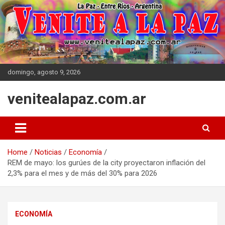
Skip
to
content
domingo, agosto 9, 2026
venitealapaz.com.ar
Home
Noticias
Economía
REM de mayo: los gurúes de la city proyectaron inflación del
2,3% para el mes y de más del 30% para 2026
ECONOMÍA