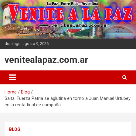
Skip
to
content
domingo, agosto 9, 2026
venitealapaz.com.ar
Home
Blog
Salta: Fuerza Patria se aglutina en torno a Juan Manuel Urtubey
en la recta final de campaña
BLOG