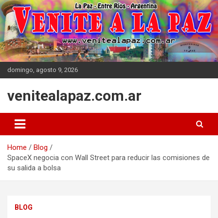
Skip
to
content
domingo, agosto 9, 2026
venitealapaz.com.ar
Home
Blog
SpaceX negocia con Wall Street para reducir las comisiones de
su salida a bolsa
BLOG