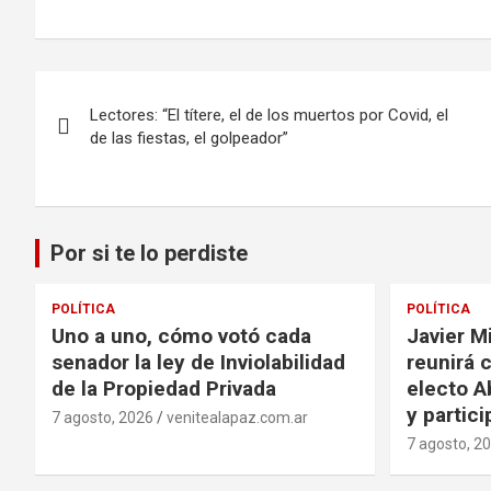
Navegación
Lectores: “El títere, el de los muertos por Covid, el
de
de las fiestas, el golpeador”
entradas
Por si te lo perdiste
POLÍTICA
POLÍTICA
Uno a uno, cómo votó cada
Javier Mi
senador la ley de Inviolabilidad
reunirá 
de la Propiedad Privada
electo Ab
y partic
7 agosto, 2026
venitealapaz.com.ar
7 agosto, 2