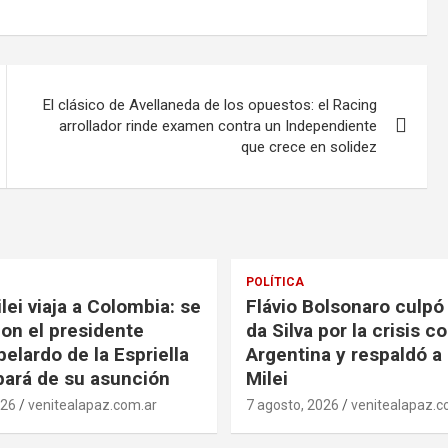
El clásico de Avellaneda de los opuestos: el Racing
arrollador rinde examen contra un Independiente
que crece en solidez
POLÍTICA
lei viaja a Colombia: se
Flávio Bolsonaro culpó 
con el presidente
da Silva por la crisis c
elardo de la Espriella
Argentina y respaldó a 
ipará de su asunción
Milei
026
venitealapaz.com.ar
7 agosto, 2026
venitealapaz.c