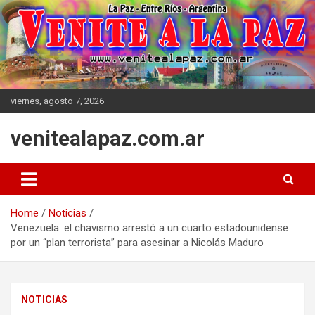
Skip
to
content
viernes, agosto 7, 2026
venitealapaz.com.ar
Home
Noticias
Venezuela: el chavismo arrestó a un cuarto estadounidense
por un “plan terrorista” para asesinar a Nicolás Maduro
NOTICIAS