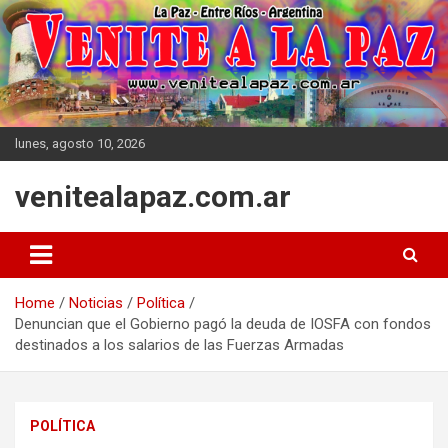
Skip
to
content
lunes, agosto 10, 2026
venitealapaz.com.ar
Home
Noticias
Política
Denuncian que el Gobierno pagó la deuda de IOSFA con fondos
destinados a los salarios de las Fuerzas Armadas
POLÍTICA