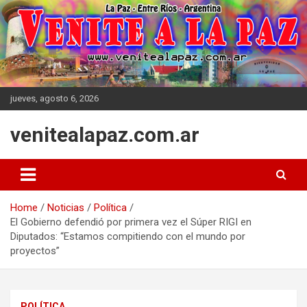
Skip
to
content
jueves, agosto 6, 2026
venitealapaz.com.ar
Home
Noticias
Política
El Gobierno defendió por primera vez el Súper RIGI en
Diputados: “Estamos compitiendo con el mundo por
proyectos”
POLÍTICA