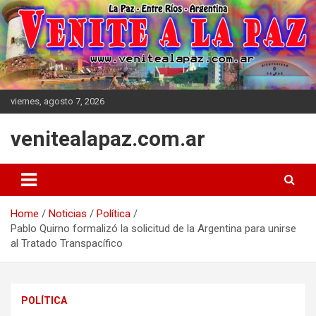
Skip
to
content
viernes, agosto 7, 2026
venitealapaz.com.ar
Home
Noticias
Política
Pablo Quirno formalizó la solicitud de la Argentina para unirse
al Tratado Transpacífico
POLÍTICA