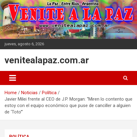
Skip
to
content
jueves, agosto 6, 2026
venitealapaz.com.ar
Home
Noticias
Política
Javier Milei frente al CEO de J.P. Morgan: “Miren lo contento que
estoy con el equipo económico que puse de canciller a alguien
de ‘Toto'”
POLÍTICA