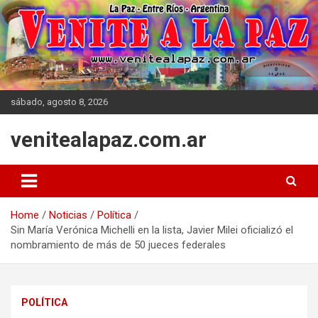
Skip
to
content
sábado, agosto 8, 2026
venitealapaz.com.ar
Home
Noticias
Política
Sin María Verónica Michelli en la lista, Javier Milei oficializó el
nombramiento de más de 50 jueces federales
POLÍTICA