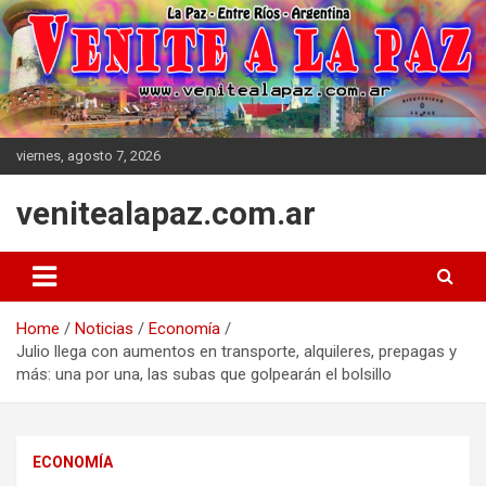
Skip
to
content
viernes, agosto 7, 2026
venitealapaz.com.ar
Home
Noticias
Economía
Julio llega con aumentos en transporte, alquileres, prepagas y
más: una por una, las subas que golpearán el bolsillo
ECONOMÍA