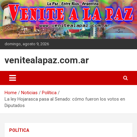
Skip
to
content
domingo, agosto 9, 2026
venitealapaz.com.ar
Home
Noticias
Política
La ley Hojarasca pasa al Senado: cómo fueron los votos en
Diputados
POLÍTICA